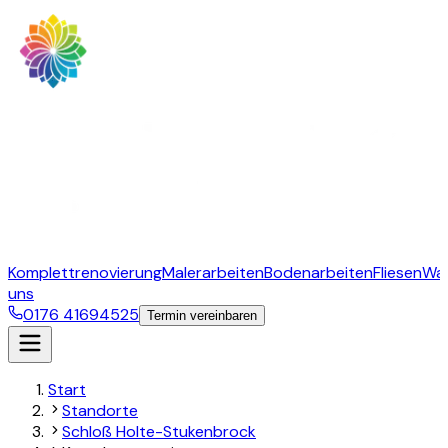
Komplettrenovierung
Malerarbeiten
Bodenarbeiten
Fliesen
Wa
uns
0176 41694525
Termin vereinbaren
Start
Standorte
Schloß Holte-Stukenbrock