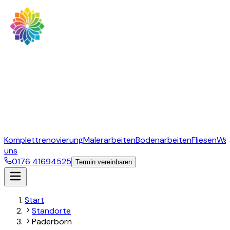
Komplettrenovierung
Malerarbeiten
Bodenarbeiten
Fliesen
Wa
uns
0176 41694525
Termin vereinbaren
Start
Standorte
Paderborn