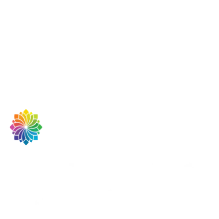
Nachricht *
Ich stimme der
Datenschutzerklärung
zu. *
Anfrage senden
Termin anfragen
0176 41694525