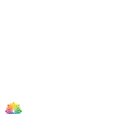
Was kostet eine komplette Wohnungsrenovierung pro
Quadratmeter?
Ist Festpreis oder Stundenlohn günstiger?
Welches Gewerk ist bei der Renovierung am teuersten?
Warum schwanken die Quadratmeterpreise so stark?
Kann ich durch Eigenleistung Geld sparen?
Erstellt RenovierungsTrupp ein kostenloses Angebot?