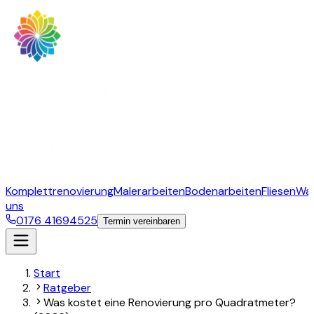
Komplettrenovierung
Malerarbeiten
Bodenarbeiten
Fliesen
Wa
uns
0176 41694525
Termin vereinbaren
Start
Ratgeber
Was kostet eine Renovierung pro Quadratmeter?